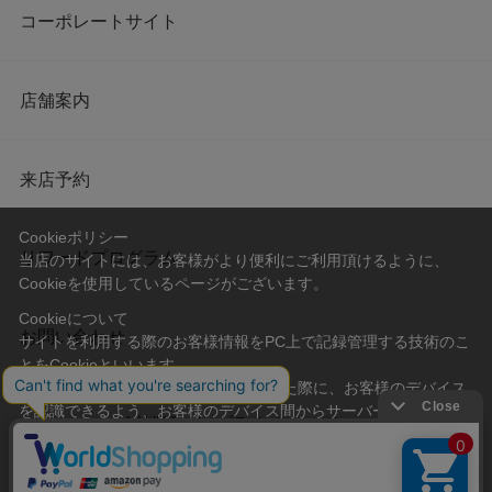
コーポレートサイト
店舗案内
来店予約
Cookieポリシー
リワードプログラム
当店のサイトには、お客様がより便利にご利用頂けるように、
Cookieを使用しているページがございます。
Cookieについて
お問い合わせ
サイトを利用する際のお客様情報をPC上で記録管理する技術のこ
とをCookieといいます。
Cookieはお客様がサイトを再訪問された際に、お客様のデバイス
を認識できるよう、お客様のデバイス間からサーバーへ送り返さ
会社概要
プライバシーポリシー
れます。
なお、Cookieに保存されている情報のみで、お客様個人を特定す
利用規約
特定商取引法に基づく表記
ることはできません。