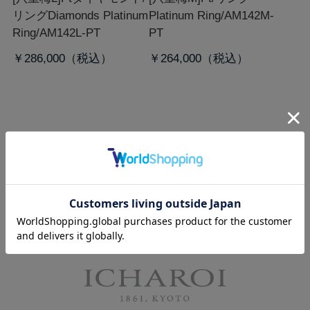
リング
Diamonds Platinum
Platinum Ring/AM142M-
Ring/AM142L-PT
PT
￥286,000
￥264,000
マリッジリング / 結婚指輪 コレクション
ホーム
>
ICHAROI
>
マリッジリング/結婚指輪
>
八重梅B