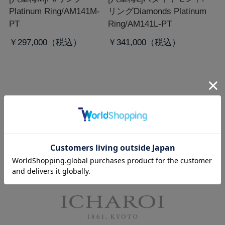
Platinum Ring/AM141M-
リング
Diamonds Platinum
PT
Ring/AM141L-PT
￥297,000
￥341,000
マリッジリング / 結婚指輪 コレクション
ホーム
>
ICHAROI
>
マリッジリング/結婚指輪
>
八重梅A