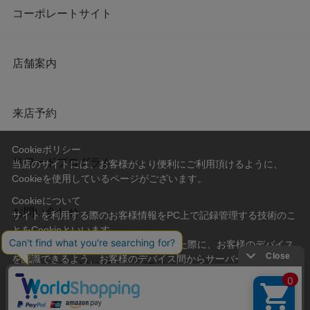
コーポレートサイト
店舗案内
来店予約
Cookieポリシー
リワードプログラム
当店のサイトには、お客様がより便利にご利用頂けるように、
Cookieを使用しているページがございます。
Cookieについて
お問い合わせ
サイトを利用する際のお客様情報をPC上で記録管理する技術のこ
とをCookieといいます。
Cookieはお客様がサイトを再訪問された際に、お客様のデバイス
を認識できるよう、お客様のデバイス間からサーバーへ送り返さ
会社概要
プライバシーポリシー
れます。
なお、Cookieに保存されている情報のみで、お客様個人を特定す
利用規約
特定商取引法に基づく表記
ることはできません。