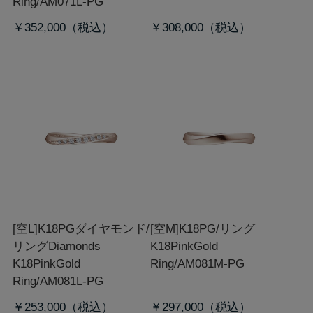
Ring/AM071L-PG
￥352,000
￥308,000
[空L]K18PGダイヤモンド/
[空M]K18PG/リング
リング
Diamonds
K18PinkGold
K18PinkGold
Ring/AM081M-PG
Ring/AM081L-PG
￥253,000
￥297,000