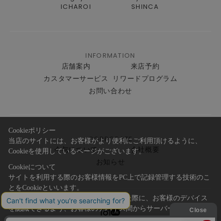
ICHAROI
SHINCA
INFORMATION
店舗案内
来店予約
カスタマーサービス
リワードプログラム
お問い合わせ
Cookieポリシー
CORPORATE
当店のサイトには、お客様がより便利にご利用頂けるように、
今与について
会社概要
Cookieを使用しているページがございます。
お知らせ
Cookieについて
サイトを利用する際のお客様情報をPC上で記録管理する技術のこ
とをCookieといいます。
Cookieはお客様がサイトを再訪問された際に、お客様のデバイス
を認識できるよう、お客様のデバイス間からサーバーへ送り返さ
れます。