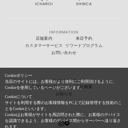
ICHAROI
SHINCA
INFORMATION
店舗案内
来店予約
カスタマーサービス
リワードプログラム
お問い合わせ
Cookieポリシー
CORPORATE
当店のサイトには、お客様がより便利にご利用頂けるように、
今与について
会社概要
Cookieを使用しているページがございます。
お知らせ
Cookieについて
サイトを利用する際のお客様情報をPC上で記録管理する技術のこ
とをCookieといいます。
Cookieはお客様がサイトを再訪問された際に、お客様のデバイス
を認識できるよう、お客様のデバイス間からサーバーへ送り返さ
れます。