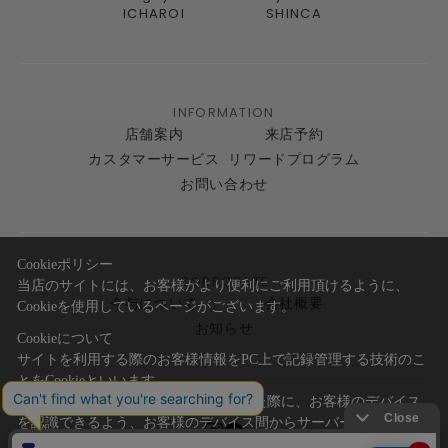
ICHAROI
SHINCA
INFORMATION
店舗案内
来店予約
カスタマーサービス
リワードプログラム
お問い合わせ
Cookieポリシー
CORPORATE
当店のサイトには、お客様がより便利にご利用頂けるように、
今与について
会社概要
Cookieを使用しているページがございます。
お知らせ
Cookieについて
サイトを利用する際のお客様情報をPC上で記録管理する技術のこ
とをCookieといいます。
Cookieはお客様がサイトを再訪問された際に、お客様のデバイス
を認識できるよう、お客様のデバイス間からサーバーへ送り返さ
れます。