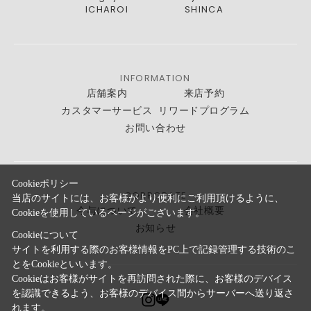
ICHAROI
SHINCA
INFORMATION
店舗案内
来店予約
カスタマーサービス
リワードプログラム
お問い合わせ
Cookieポリシー
CORPORATE
当店のサイトには、お客様がより便利にご利用頂けるように、
今与について
会社概要
Cookieを使用しているページがございます。
お知らせ
Cookieについて
サイトを利用する際のお客様情報をPC上で記録管理する技術のこ
とをCookieといいます。
Cookieはお客様がサイトを再訪問された際に、お客様のデバイス
を認識できるよう、お客様のデバイス間からサーバーへ送り返さ
れます。