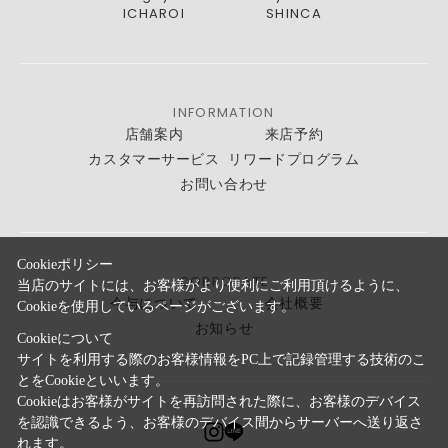
ICHAROI
SHINCA
INFORMATION
店舗案内
来店予約
カスタマーサービス
リワードプログラム
お問い合わせ
Cookieポリシー
CORPORATE
当店のサイトには、お客様がより便利にご利用頂けるように、
今与について
会社概要
Cookieを使用しているページがございます。
お知らせ
Cookieについて
サイトを利用する際のお客様情報をPC上で記録管理する技術のこ
とをCookieといいます。
Cookieはお客様がサイトを再訪問された際に、お客様のデバイス
を認識できるよう、お客様のデバイス間からサーバーへ送り返さ
れます。