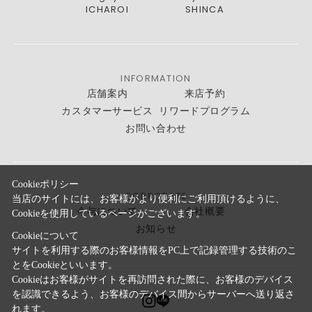
ICHAROI
SHINCA
INFORMATION
店舗案内
来店予約
カスタマーサービス
リワードプログラム
お問い合わせ
Cookieポリシー
CORPORATE
当店のサイトには、お客様がより便利にご利用頂けるように、
今与について
会社概要
Cookieを使用しているページがございます。
お知らせ
Cookieについて
サイトを利用する際のお客様情報をPC上で記録管理する技術のこ
とをCookieといいます。
Cookieはお客様がサイトを再訪問された際に、お客様のデバイス
を認識できるよう、お客様のデバイス間からサーバーへ送り返さ
れます。