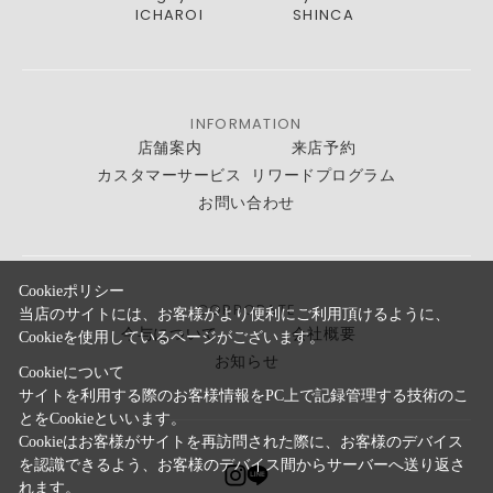
ICHAROI
SHINCA
INFORMATION
店舗案内
来店予約
カスタマーサービス
リワードプログラム
お問い合わせ
Cookieポリシー
CORPORATE
当店のサイトには、お客様がより便利にご利用頂けるように、
今与について
会社概要
Cookieを使用しているページがございます。
お知らせ
Cookieについて
サイトを利用する際のお客様情報をPC上で記録管理する技術のこ
とをCookieといいます。
Cookieはお客様がサイトを再訪問された際に、お客様のデバイス
を認識できるよう、お客様のデバイス間からサーバーへ送り返さ
れます。