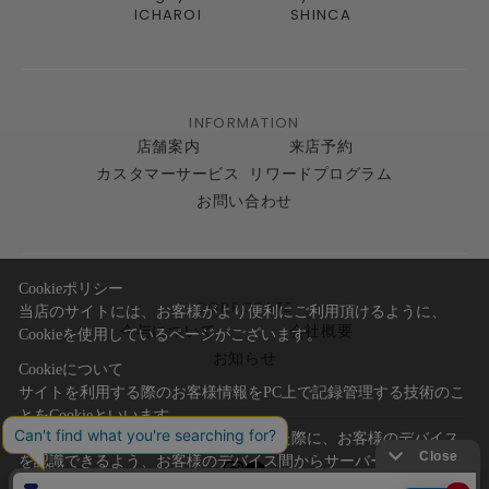
ICHAROI
SHINCA
INFORMATION
店舗案内
来店予約
カスタマーサービス
リワードプログラム
お問い合わせ
Cookieポリシー
CORPORATE
当店のサイトには、お客様がより便利にご利用頂けるように、
今与について
会社概要
Cookieを使用しているページがございます。
お知らせ
Cookieについて
サイトを利用する際のお客様情報をPC上で記録管理する技術のこ
とをCookieといいます。
Cookieはお客様がサイトを再訪問された際に、お客様のデバイス
を認識できるよう、お客様のデバイス間からサーバーへ送り返さ
れます。