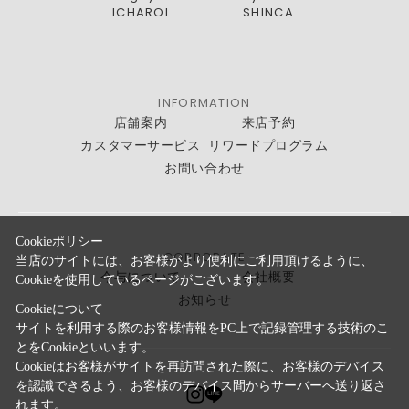
ICHAROI
SHINCA
INFORMATION
店舗案内
来店予約
カスタマーサービス
リワードプログラム
お問い合わせ
Cookieポリシー
CORPORATE
当店のサイトには、お客様がより便利にご利用頂けるように、
今与について
会社概要
Cookieを使用しているページがございます。
お知らせ
Cookieについて
サイトを利用する際のお客様情報をPC上で記録管理する技術のこ
とをCookieといいます。
Cookieはお客様がサイトを再訪問された際に、お客様のデバイス
を認識できるよう、お客様のデバイス間からサーバーへ送り返さ
れます。