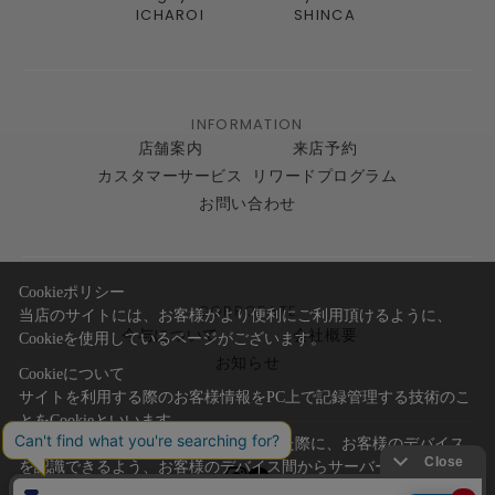
ICHAROI
SHINCA
INFORMATION
店舗案内
来店予約
カスタマーサービス
リワードプログラム
お問い合わせ
Cookieポリシー
CORPORATE
当店のサイトには、お客様がより便利にご利用頂けるように、
今与について
会社概要
Cookieを使用しているページがございます。
お知らせ
Cookieについて
サイトを利用する際のお客様情報をPC上で記録管理する技術のこ
とをCookieといいます。
Cookieはお客様がサイトを再訪問された際に、お客様のデバイス
を認識できるよう、お客様のデバイス間からサーバーへ送り返さ
れます。