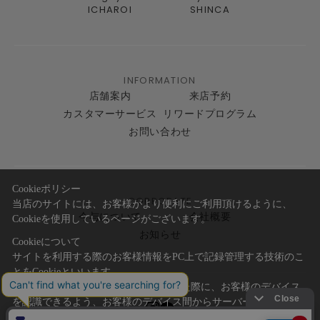
ICHAROI
SHINCA
INFORMATION
店舗案内
来店予約
カスタマーサービス
リワードプログラム
お問い合わせ
Cookieポリシー
CORPORATE
当店のサイトには、お客様がより便利にご利用頂けるように、
今与について
会社概要
Cookieを使用しているページがございます。
お知らせ
Cookieについて
サイトを利用する際のお客様情報をPC上で記録管理する技術のこ
とをCookieといいます。
Cookieはお客様がサイトを再訪問された際に、お客様のデバイス
を認識できるよう、お客様のデバイス間からサーバーへ送り返さ
れます。