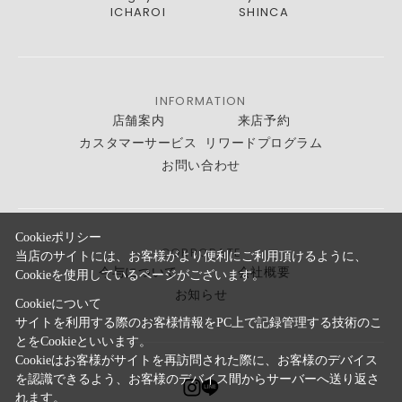
ICHAROI
SHINCA
INFORMATION
店舗案内
来店予約
カスタマーサービス
リワードプログラム
お問い合わせ
Cookieポリシー
CORPORATE
当店のサイトには、お客様がより便利にご利用頂けるように、
今与について
会社概要
Cookieを使用しているページがございます。
お知らせ
Cookieについて
サイトを利用する際のお客様情報をPC上で記録管理する技術のこ
とをCookieといいます。
Cookieはお客様がサイトを再訪問された際に、お客様のデバイス
を認識できるよう、お客様のデバイス間からサーバーへ送り返さ
れます。