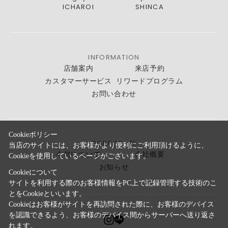
ICHAROI
SHINCA
INFORMATION
店舗案内
来店予約
カスタマーサービス
リワードプログラム
お問い合わせ
Cookieポリシー
CORPORATE
当店のサイトには、お客様がより便利にご利用頂けるように、
今与について
会社概要
Cookieを使用しているページがございます。
お知らせ
Cookieについて
サイトを利用する際のお客様情報をPC上で記録管理する技術のこ
とをCookieといいます。
Cookieはお客様がサイトを再訪問された際に、お客様のデバイス
を認識できるよう、お客様のデバイス間からサーバーへ送り返さ
れます。