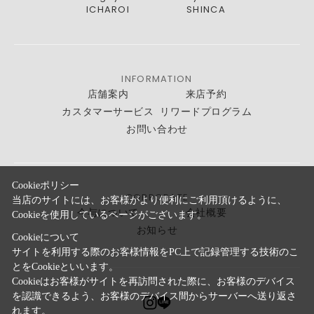
ICHAROI
SHINCA
INFORMATION
店舗案内
来店予約
カスタマーサービス
リワードプログラム
お問い合わせ
Cookieポリシー
CORPORATE
当店のサイトには、お客様がより便利にご利用頂けるように、
今与について
会社概要
Cookieを使用しているページがございます。
お知らせ
Cookieについて
サイトを利用する際のお客様情報をPC上で記録管理する技術のこ
とをCookieといいます。
Cookieはお客様がサイトを再訪問された際に、お客様のデバイス
を認識できるよう、お客様のデバイス間からサーバーへ送り返さ
れます。