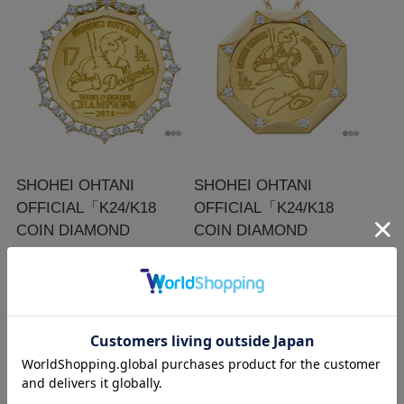
SHOHEI OHTANI
SHOHEI OHTANI
OFFICIAL「K24/K18
OFFICIAL「K24/K18
COIN DIAMOND
COIN DIAMOND
PENDANTS」（2024）
PENDANTS」（2025）
￥2,420,000
￥3,300,000