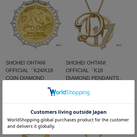
SHOHEI OHTANI
SHOHEI OHTANI
OFFICIAL「K24/K18
OFFICIAL「K18
COIN DIAMOND
DIAMOND PENDANTS」
PENDANTS」（2024）
（2024）
￥2,420,000
￥880,000