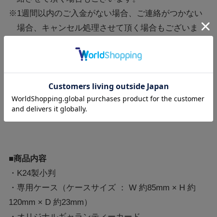
※1週間以内のご入金がない場合、ご連絡がつかない
場合、キャンセル処理させて頂く場合もございま
す。
※SHINCA 銀座 での取扱はございません。
■販売期間
2026年2月20日 11時00分 ～ 2026年3月31日 17時00分
■商品内容
・K24製小判
・専用ケース（ケースサイズ ： W 約85mm × H 約
120mm × D 約23mm）
・オリジナルギャランティーカード