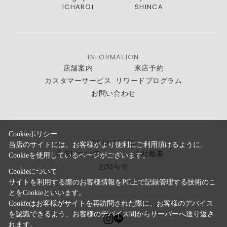
ICHAROI
SHINCA
INFORMATION
店舗案内
来店予約
カスタマーサービス
リワードプログラム
お問い合わせ
Cookieポリシー
CORPORATE
当店のサイトには、お客様がより便利にご利用頂けるように、
今与について
会社概要
Cookieを使用しているページがございます。
お知らせ
Cookieについて
サイトを利用する際のお客様情報をPC上で記録管理する技術のこ
とをCookieといいます。
Cookieはお客様がサイトを再訪問された際に、お客様のデバイス
を認識できるよう、お客様のデバイス間からサーバーへ送り返さ
れます。