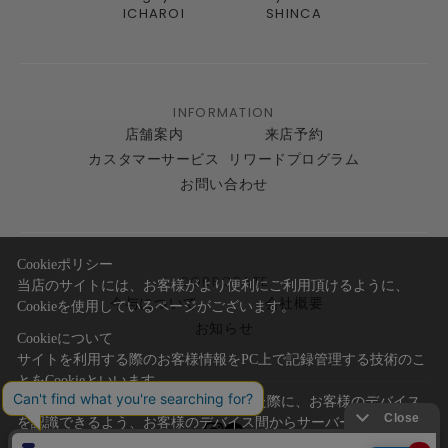
ICHAROI
SHINCA
INFORMATION
店舗案内
来店予約
カスタマーサービス
リワードプログラム
お問い合わせ
Cookieポリシー
CORPORATE
当店のサイトには、お客様がより便利にご利用頂けるように、
今与について
会社概要
Cookieを使用しているページがございます。
お知らせ
Cookieについて
サイトを利用する際のお客様情報をPC上で記録管理する技術のこ
とをCookieといいます。
Cookieはお客様がサイトを再訪問された際に、お客様のデバイス
を認識できるよう、お客様のデバイス間からサーバーへ送り返さ
れます。