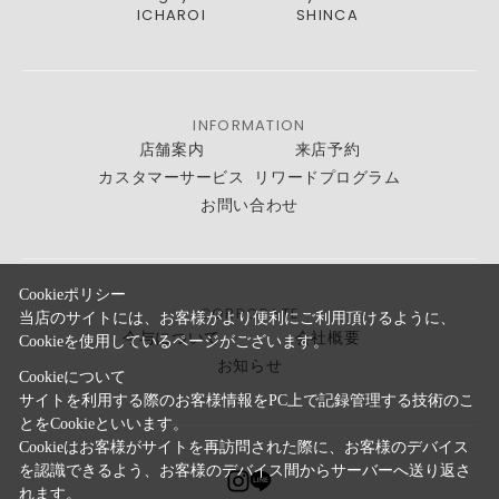
ICHAROI
SHINCA
INFORMATION
店舗案内
来店予約
カスタマーサービス
リワードプログラム
お問い合わせ
Cookieポリシー
CORPORATE
当店のサイトには、お客様がより便利にご利用頂けるように、
今与について
会社概要
Cookieを使用しているページがございます。
お知らせ
Cookieについて
サイトを利用する際のお客様情報をPC上で記録管理する技術のこ
とをCookieといいます。
Cookieはお客様がサイトを再訪問された際に、お客様のデバイス
を認識できるよう、お客様のデバイス間からサーバーへ送り返さ
れます。