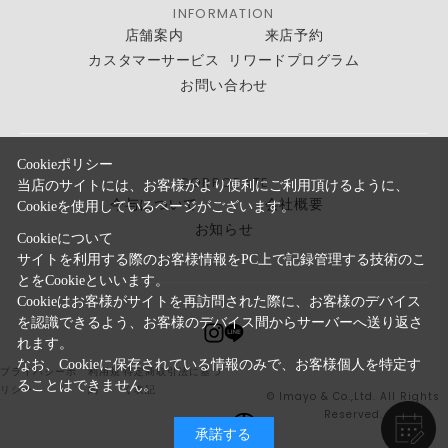
INFORMATION
店舗案内
来店予約
カスタマーサービス
リワードプログラム
お問い合わせ
Cookieポリシー
CORPORATE
当店のサイトには、お客様がより便利にご利用頂けるように、
今与について
会社概要
Cookieを使用しているページがございます。
お知らせ
Cookieについて
サイトを利用する際のお客様情報をPC上で記録管理する技術のこ
とをCookieといいます。
Cookieはお客様がサイトを再訪問された際に、お客様のデバイス
を認識できるよう、お客様のデバイス間からサーバーへ送り返さ
れます。
なお、Cookieに保存されている情報のみで、お客様個人を特定す
プライバシーポ
利用規
特定商取引法に基づ
ることはできません。
リシー
約
く表記
© Imayo & Co.,Ltd. All Rights
Reserved.
承諾する