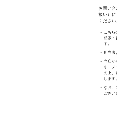
お問い合
扱い）に
ください
こちら
相談・
す。
担当者
当店か
す。メ
の上、当
します
なお、
ござい