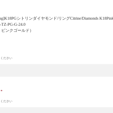
 Prong]K18PGシトリンダイヤモンド/リング
Citrine/Diamonds K18Pin
-TZ-PG-G-24.0
号 ピンクゴールド）
力ください
ナ
力ください